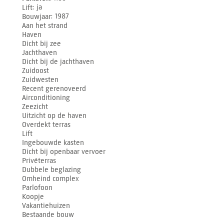
Lift
ja
Bouwjaar
1987
Aan het strand
Haven
Dicht bij zee
Jachthaven
Dicht bij de jachthaven
Zuidoost
Zuidwesten
Recent gerenoveerd
Airconditioning
Zeezicht
Uitzicht op de haven
Overdekt terras
Lift
Ingebouwde kasten
Dicht bij openbaar vervoer
Privéterras
Dubbele beglazing
Omheind complex
Parlofoon
Koopje
Vakantiehuizen
Bestaande bouw