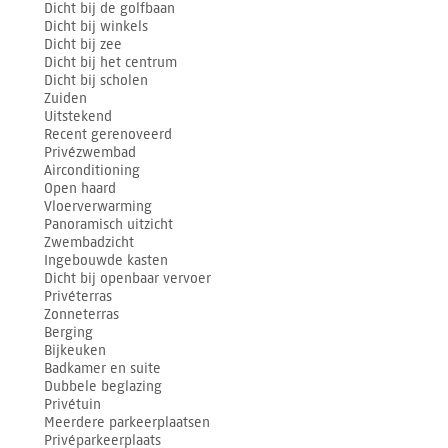
Dicht bij de golfbaan
Dicht bij winkels
Dicht bij zee
Dicht bij het centrum
Dicht bij scholen
Zuiden
Uitstekend
Recent gerenoveerd
Privézwembad
Airconditioning
Open haard
Vloerverwarming
Panoramisch uitzicht
Zwembadzicht
Ingebouwde kasten
Dicht bij openbaar vervoer
Privéterras
Zonneterras
Berging
Bijkeuken
Badkamer en suite
Dubbele beglazing
Privétuin
Meerdere parkeerplaatsen
Privéparkeerplaats