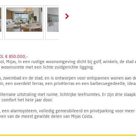
L € 850.000,-
ol, Mijas, in een rustige woonomgeving dicht bij golf, winkels, de sta
² woonruimte met een lichte zuidgerichte ligging.
in, zwembad en de stad, en is ontworpen voor ontspannen wonen aan de 
 een overdekt terras, een privéterras en een barbecuegedeelte, idea
errane uitstraling met ruime, lichtrijke leefruimtes. Er zijn drie slaa
 comfort het hele jaar door.
en, een alarmsysteem, volledig gemeubileerd en privéparking voor meer
 een van de meest gewilde delen van Mijas Costa.