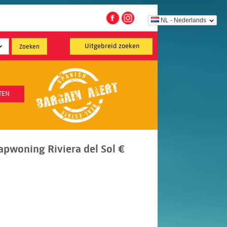
NL - Nederlands
Uitgebreid zoeken
TEN
pwoning Riviera del Sol €