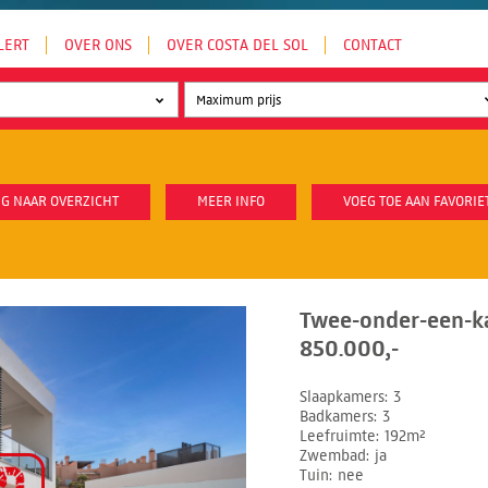
LERT
OVER ONS
OVER COSTA DEL SOL
CONTACT
G NAAR OVERZICHT
MEER INFO
VOEG TOE AAN FAVORIE
Twee-onder-een-ka
850.000,-
Slaapkamers
3
Badkamers
3
Leefruimte
192m²
Zwembad
ja
Tuin
nee