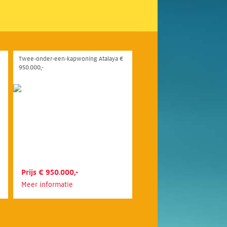
Twee-onder-een-kapwoning Atalaya €
950.000,-
Prijs € 950.000,-
Meer informatie