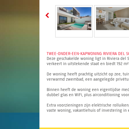
TWEE-ONDER-EEN-KAPWONING RIVIERA DEL SO
Deze geschakelde woning ligt in Riviera del S
verkeert in uitstekende staat en biedt 192 m
De woning heeft prachtig uitzicht op zee, tu
verwarmd zwembad, een aangelegde privétuin,
Binnen heeft de woning een eigentijdse medit
dubbel glas en WiFi, plus airconditioning voor
Extra voorzieningen zijn elektrische rolluik
vaste woning, vakantiehuis of investering in