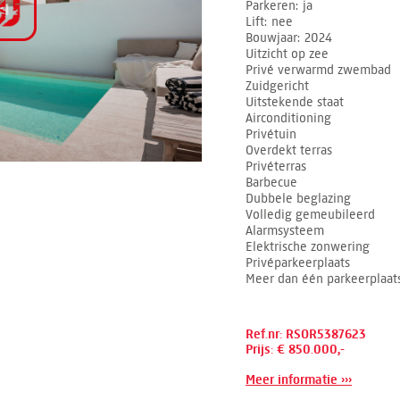
Parkeren
ja
Lift
nee
Bouwjaar
2024
Uitzicht op zee
Privé verwarmd zwembad
Zuidgericht
Uitstekende staat
Airconditioning
Privétuin
Overdekt terras
Privéterras
Barbecue
Dubbele beglazing
Volledig gemeubileerd
Alarmsysteem
Elektrische zonwering
Privéparkeerplaats
Meer dan één parkeerplaat
Ref.nr: RSOR5387623
Prijs: € 850.000,-
Meer informatie ›››