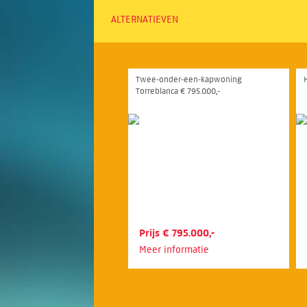
ALTERNATIEVEN
Twee-onder-een-kapwoning
Torreblanca € 795.000,-
Prijs € 795.000,-
Meer informatie