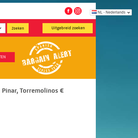
NL - Nederlands
Uitgebreid zoeken
TEN
l Pinar, Torremolinos €