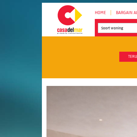
HOME
BARGAIN A
Soort woning
TERU