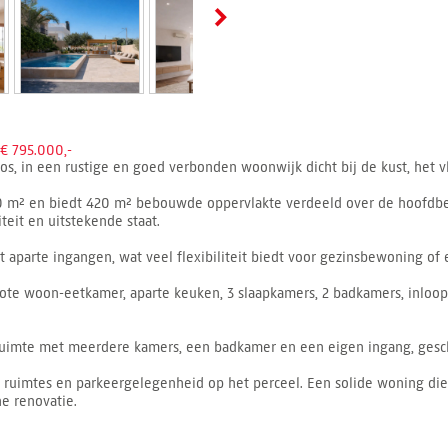
€ 795.000,-
inos, in een rustige en goed verbonden woonwijk dicht bij de kust, het v
00 m² en biedt 420 m² bebouwde oppervlakte verdeeld over de hoofdb
eit en uitstekende staat.
 aparte ingangen, wat veel flexibiliteit biedt voor gezinsbewoning of
rote woon-eetkamer, aparte keuken, 3 slaapkamers, 2 badkamers, inloop
ruimte met meerdere kamers, een badkamer en een eigen ingang, gesch
che ruimtes en parkeergelegenheid op het perceel. Een solide woning die
he renovatie.