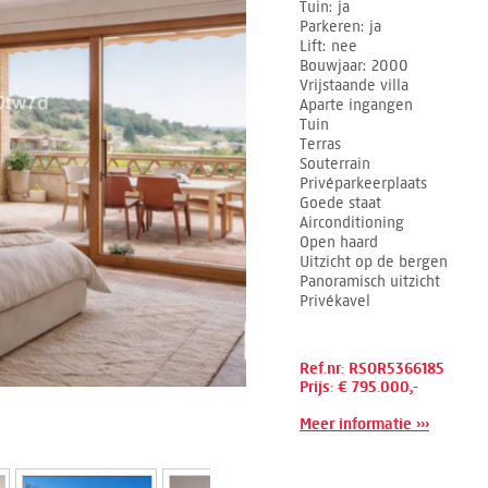
Tuin
ja
Parkeren
ja
Lift
nee
Bouwjaar
2000
Vrijstaande villa
Aparte ingangen
Tuin
Terras
Souterrain
Privéparkeerplaats
Goede staat
Airconditioning
Open haard
Uitzicht op de bergen
Panoramisch uitzicht
Privékavel
Ref.nr: RSOR5366185
Prijs: € 795.000,-
Meer informatie ›››