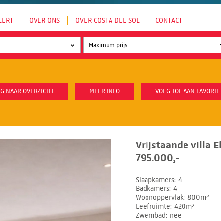
LERT
OVER ONS
OVER COSTA DEL SOL
CONTACT
G NAAR OVERZICHT
MEER INFO
VOEG TOE AAN FAVORIE
Vrijstaande villa E
795.000,-
Slaapkamers
4
Badkamers
4
Woonoppervlak
800m²
Leefruimte
420m²
Zwembad
nee