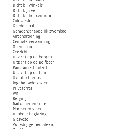
Dicht bij de haven
Dicht bij winkels
Dicht bij zee
Dicht bij het centrum
Zuidwesten
Goede staat
Gemeenschappelijk zwembad
Airconditioning
Centrale verwarming
Open haard
Zeezicht
Uitzicht op de bergen
Uitzicht op de golfbaan
Panoramisch uitzicht
Uitzicht op de tuin
Overdekt terras
Ingebouwde kasten
Privéterras
Wifi
Berging
Badkamer en suite
Marmeren vloer
Dubbele beglazing
Glasvezel
Volledig gemeubileerd