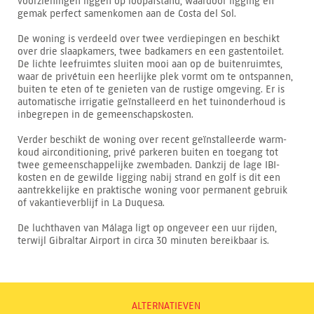
voorzieningen liggen op loopafstand, waardoor ligging en
gemak perfect samenkomen aan de Costa del Sol.
De woning is verdeeld over twee verdiepingen en beschikt
over drie slaapkamers, twee badkamers en een gastentoilet.
De lichte leefruimtes sluiten mooi aan op de buitenruimtes,
waar de privétuin een heerlijke plek vormt om te ontspannen,
buiten te eten of te genieten van de rustige omgeving. Er is
automatische irrigatie geïnstalleerd en het tuinonderhoud is
inbegrepen in de gemeenschapskosten.
Verder beschikt de woning over recent geïnstalleerde warm-
koud airconditioning, privé parkeren buiten en toegang tot
twee gemeenschappelijke zwembaden. Dankzij de lage IBI-
kosten en de gewilde ligging nabij strand en golf is dit een
aantrekkelijke en praktische woning voor permanent gebruik
of vakantieverblijf in La Duquesa.
De luchthaven van Málaga ligt op ongeveer een uur rijden,
terwijl Gibraltar Airport in circa 30 minuten bereikbaar is.
ALTERNATIEVEN