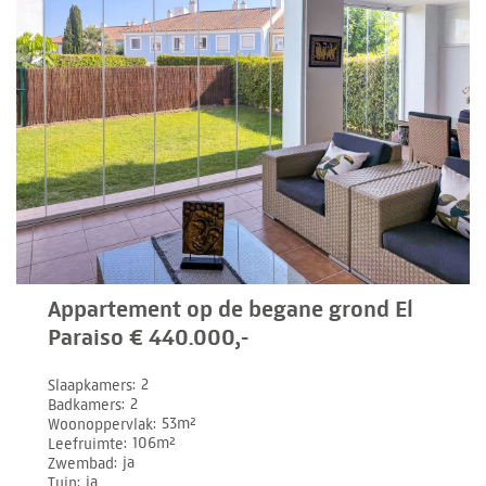
Appartement op de begane grond El
Paraiso € 440.000,-
Slaapkamers
2
Badkamers
2
Woonoppervlak
53m²
Leefruimte
106m²
Zwembad
ja
Tuin
ja