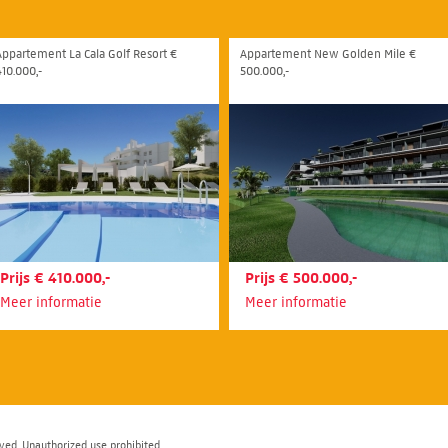
Appartement La Cala Golf Resort €
Appartement New Golden Mile €
410.000,-
500.000,-
Prijs € 410.000,-
Prijs € 500.000,-
Meer informatie
Meer informatie
ved. Unauthorized use prohibited.