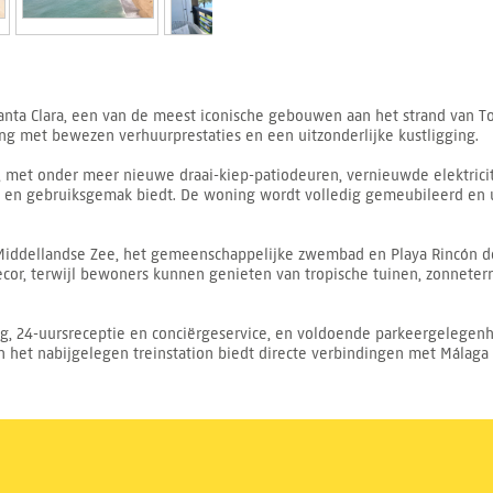
 Santa Clara, een van de meest iconische gebouwen aan het strand van
g met bewezen verhuurprestaties en een uitzonderlijke kustligging.
met onder meer nieuwe draai-kiep-patio­deuren, vernieuwde elektricite
 en gebruiksgemak biedt. De woning wordt volledig gemeubileerd en ui
e Middellandse Zee, het gemeenschappelijke zwembad en Playa Rincón del
cor, terwijl bewoners kunnen genieten van tropische tuinen, zonnete
ng, 24-uursreceptie en conciërgeservice, en voldoende parkeergelegenh
n het nabijgelegen treinstation biedt directe verbindingen met Málaga A