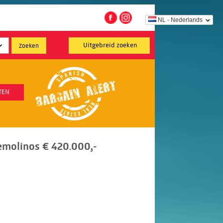
NL - Nederlands
Uitgebreid zoeken
TEN
emolinos € 420.000,-