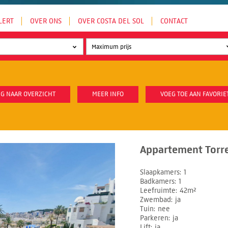
LERT
OVER ONS
OVER COSTA DEL SOL
CONTACT
G NAAR OVERZICHT
MEER INFO
VOEG TOE AAN FAVORIE
Appartement Torr
Slaapkamers
1
Badkamers
1
Leefruimte
42m²
Zwembad
ja
Tuin
nee
Parkeren
ja
Lift
ja