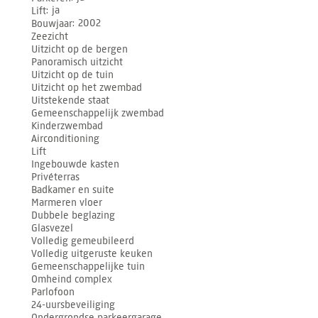
Lift
ja
Bouwjaar
2002
Zeezicht
Uitzicht op de bergen
Panoramisch uitzicht
Uitzicht op de tuin
Uitzicht op het zwembad
Uitstekende staat
Gemeenschappelijk zwembad
Kinderzwembad
Airconditioning
Lift
Ingebouwde kasten
Privéterras
Badkamer en suite
Marmeren vloer
Dubbele beglazing
Glasvezel
Volledig gemeubileerd
Volledig uitgeruste keuken
Gemeenschappelijke tuin
Omheind complex
Parlofoon
24-uursbeveiliging
Ondergrondse parkeergarage