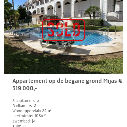
Appartement op de begane grond Mijas €
319.000,-
Slaapkamers
3
Badkamers
2
Woonoppervlak
24m²
Leefruimte
108m²
Zwembad
ja
Tuin
ja