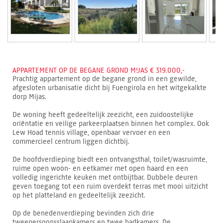
APPARTEMENT OP DE BEGANE GROND MIJAS € 319.000,-
Prachtig appartement op de begane grond in een gewilde,
afgesloten urbanisatie dicht bij Fuengirola en het witgekalkte
dorp Mijas.
De woning heeft gedeeltelijk zeezicht, een zuidoostelijke
oriëntatie en veilige parkeerplaatsen binnen het complex. Ook
Lew Hoad tennis village, openbaar vervoer en een
commercieel centrum liggen dichtbij.
De hoofdverdieping biedt een ontvangsthal, toilet/wasruimte,
ruime open woon- en eetkamer met open haard en een
volledig ingerichte keuken met ontbijtbar. Dubbele deuren
geven toegang tot een ruim overdekt terras met mooi uitzicht
op het platteland en gedeeltelijk zeezicht.
Op de benedenverdieping bevinden zich drie
tweepersoonsslaapkamers en twee badkamers. De