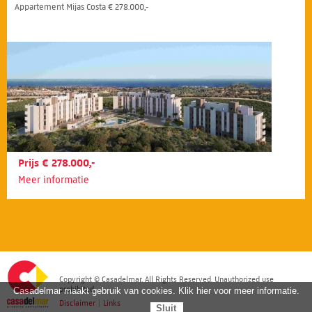
Appartement Mijas Costa € 278.000,-
Prijs € 278.000,-
Meer informatie
Copyright © Casadelmar. All Rights Reserved. Unauthorized use
prohibited.
Casadelmar maakt gebruik van cookies. Klik hier voor meer informatie.
Disclaimer
|
Links
Sluit