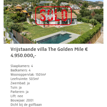
Vrijstaande villa The Golden Mile €
4.950.000,-
Slaapkamers
4
Badkamers
4
Woonoppervlak
1501m²
Leefruimte
503m²
Zwembad
ja
Tuin
ja
Parkeren
ja
Lift
nee
Bouwjaar
2001
Dicht bij de golfbaan