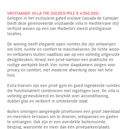
VRIJSTAANDE VILLA THE GOLDEN MILE € 4.950.000,-
Gelegen in het exclusieve gated enclave Cascada de Camoján
biedt deze gerenoveerde vrijstaande villa in mediterrane stijl
verfijnd wonen op een van Marbella’s meest prestigieuze
locaties.
De woning heeft elegante open ruimtes die zijn ontworpen
om licht, ruimte en comfort te maximaliseren. De lichte woon-
en eetkamers sluiten naadloos aan op een volledig uitgeruste
designkeuken, terwijl een privé-kantoor een praktische en
rustige werkplek biedt. Vier ruime slaapkamers zorgen voor
privacy en comfort, met moderne afwerking door het hele
huis.
Extra troeven zijn een privé-gym en goed ingedeelde ruimtes
die functionaliteit combineren met ingetogen luxe. De villa is
volledig gemeubileerd en beschikt over airconditioning,
dubbel glas en verkeert in uitstekende staat.
Buiten omringen aangelegde privétuinen een groot zwembad
en meerdere terrassen om te dineren, ontspannen en gasten
te ontvangen. Ook zijn er een overdekte buitenruimte,
berging, wasruimte en meer dan één privéparkeerplaats.