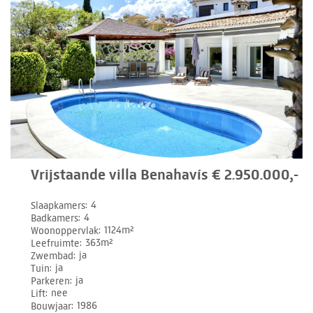
Vrijstaande villa Benahavís € 2.950.000,-
Slaapkamers
4
Badkamers
4
Woonoppervlak
1124m²
Leefruimte
363m²
Zwembad
ja
Tuin
ja
Parkeren
ja
Lift
nee
Bouwjaar
1986