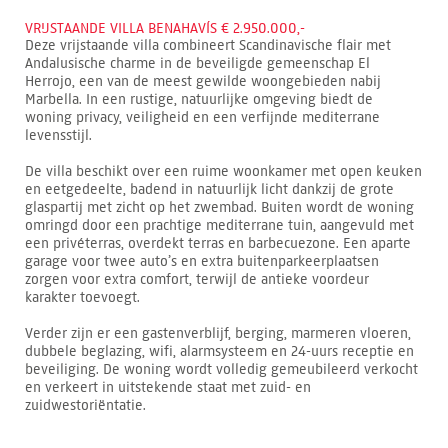
VRIJSTAANDE VILLA BENAHAVÍS € 2.950.000,-
Deze vrijstaande villa combineert Scandinavische flair met
Andalusische charme in de beveiligde gemeenschap El
Herrojo, een van de meest gewilde woongebieden nabij
Marbella. In een rustige, natuurlijke omgeving biedt de
woning privacy, veiligheid en een verfijnde mediterrane
levensstijl.
De villa beschikt over een ruime woonkamer met open keuken
en eetgedeelte, badend in natuurlijk licht dankzij de grote
glaspartij met zicht op het zwembad. Buiten wordt de woning
omringd door een prachtige mediterrane tuin, aangevuld met
een privéterras, overdekt terras en barbecuezone. Een aparte
garage voor twee auto’s en extra buitenparkeerplaatsen
zorgen voor extra comfort, terwijl de antieke voordeur
karakter toevoegt.
Verder zijn er een gastenverblijf, berging, marmeren vloeren,
dubbele beglazing, wifi, alarmsysteem en 24-uurs receptie en
beveiliging. De woning wordt volledig gemeubileerd verkocht
en verkeert in uitstekende staat met zuid- en
zuidwestoriëntatie.