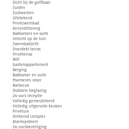
Dicht bij de golfbaan
Zuiden
Zuidwesten
Uitstekend
Privézwembad
Airconditioning
Badkamers en-suite
Uitzicht op de tuin
Zwembadzicht
Overdekt terras
Privéterras
Wifi
Gastenappartement
Berging
Badkamer en suite
Marmeren vloer
Barbecue
Dubbele beglazing
24-uurs receptie
Volledig gemeubileerd
Volledig uitgeruste keuken
Privétuin
Omheind complex
Alarmsysteem
24-uursbeveiliging