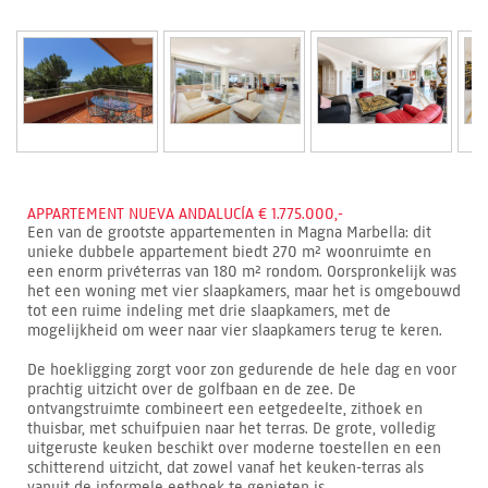
APPARTEMENT NUEVA ANDALUCÍA € 1.775.000,-
Een van de grootste appartementen in Magna Marbella: dit
unieke dubbele appartement biedt 270 m² woonruimte en
een enorm privéterras van 180 m² rondom. Oorspronkelijk was
het een woning met vier slaapkamers, maar het is omgebouwd
tot een ruime indeling met drie slaapkamers, met de
mogelijkheid om weer naar vier slaapkamers terug te keren.
De hoekligging zorgt voor zon gedurende de hele dag en voor
prachtig uitzicht over de golfbaan en de zee. De
ontvangstruimte combineert een eetgedeelte, zithoek en
thuisbar, met schuifpuien naar het terras. De grote, volledig
uitgeruste keuken beschikt over moderne toestellen en een
schitterend uitzicht, dat zowel vanaf het keuken-terras als
vanuit de informele eethoek te genieten is.