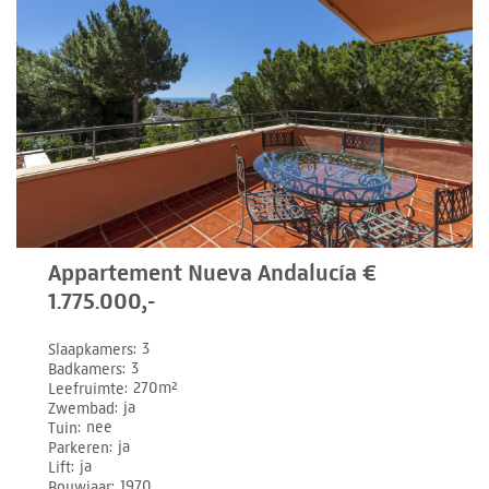
Appartement Nueva Andalucía €
1.775.000,-
Slaapkamers
3
Badkamers
3
Leefruimte
270m²
Zwembad
ja
Tuin
nee
Parkeren
ja
Lift
ja
Bouwjaar
1970