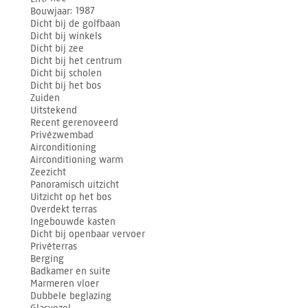
Bouwjaar
1987
Dicht bij de golfbaan
Dicht bij winkels
Dicht bij zee
Dicht bij het centrum
Dicht bij scholen
Dicht bij het bos
Zuiden
Uitstekend
Recent gerenoveerd
Privézwembad
Airconditioning
Airconditioning warm
Zeezicht
Panoramisch uitzicht
Uitzicht op het bos
Overdekt terras
Ingebouwde kasten
Dicht bij openbaar vervoer
Privéterras
Berging
Badkamer en suite
Marmeren vloer
Dubbele beglazing
Glasvezel