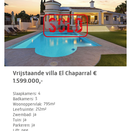
Vrijstaande villa El Chaparral €
1.599.000,-
Slaapkamers
4
Badkamers
3
Woonoppervlak
795m²
Leefruimte
212m²
Zwembad
ja
Tuin
ja
Parkeren
ja
Lift
nee