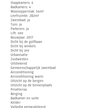
Slaapkamers
4
Badkamers
4
Woonoppervlak
54m²
Leefruimte
282m²
Zwembad
ja
Tuin
ja
Parkeren
ja
Lift
nee
Bouwjaar
2017
Dicht bij de golfbaan
Dicht bij winkels
Dicht bij zee
Urbanisatie
Zuidwesten
Uitstekend
Gemeenschappelijk zwembad
Airconditioning
Airconditioning warm
Uitzicht op de bergen
Uitzicht op de binnenplaats
Privéterras
Berging
Badkamer en suite
Kelder
Volledig gemeubileerd