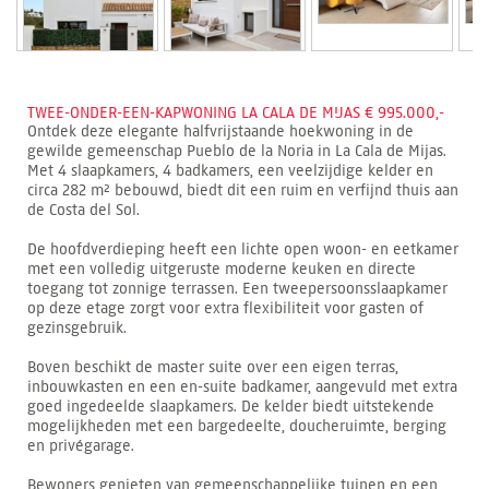
TWEE-ONDER-EEN-KAPWONING LA CALA DE MIJAS € 995.000,-
Ontdek deze elegante halfvrijstaande hoekwoning in de
gewilde gemeenschap Pueblo de la Noria in La Cala de Mijas.
Met 4 slaapkamers, 4 badkamers, een veelzijdige kelder en
circa 282 m² bebouwd, biedt dit een ruim en verfijnd thuis aan
de Costa del Sol.
De hoofdverdieping heeft een lichte open woon- en eetkamer
met een volledig uitgeruste moderne keuken en directe
toegang tot zonnige terrassen. Een tweepersoonsslaapkamer
op deze etage zorgt voor extra flexibiliteit voor gasten of
gezinsgebruik.
Boven beschikt de master suite over een eigen terras,
inbouwkasten en een en-suite badkamer, aangevuld met extra
goed ingedeelde slaapkamers. De kelder biedt uitstekende
mogelijkheden met een bargedeelte, doucheruimte, berging
en privégarage.
Bewoners genieten van gemeenschappelijke tuinen en een