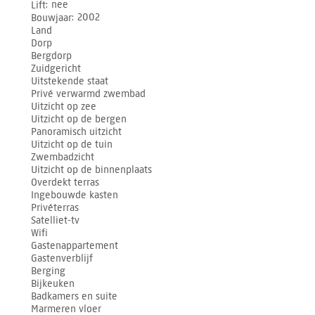
Lift
nee
Bouwjaar
2002
Land
Dorp
Bergdorp
Zuidgericht
Uitstekende staat
Privé verwarmd zwembad
Uitzicht op zee
Uitzicht op de bergen
Panoramisch uitzicht
Uitzicht op de tuin
Zwembadzicht
Uitzicht op de binnenplaats
Overdekt terras
Ingebouwde kasten
Privéterras
Satelliet-tv
Wifi
Gastenappartement
Gastenverblijf
Berging
Bijkeuken
Badkamers en suite
Marmeren vloer