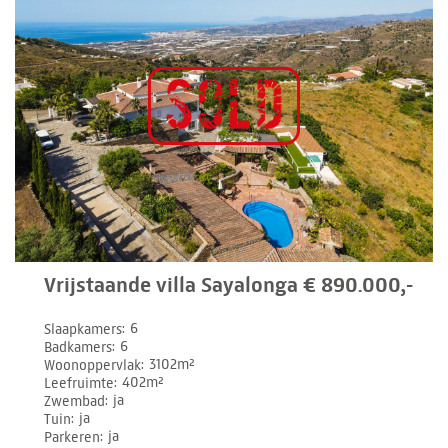
Vrijstaande villa Sayalonga € 890.000,-
Slaapkamers
6
Badkamers
6
Woonoppervlak
3102m²
Leefruimte
402m²
Zwembad
ja
Tuin
ja
Parkeren
ja