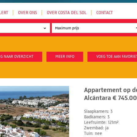
LERT
OVER ONS
OVER COSTA DEL SOL
CONTACT
G NAAR OVERZICHT
MEER INFO
VOEG TOE AAN FAVORIE
Appartement op d
Alcántara € 745.00
Slaapkamers
3
Badkamers
3
Leefruimte
121m²
Zwembad
ja
Tuin
nee