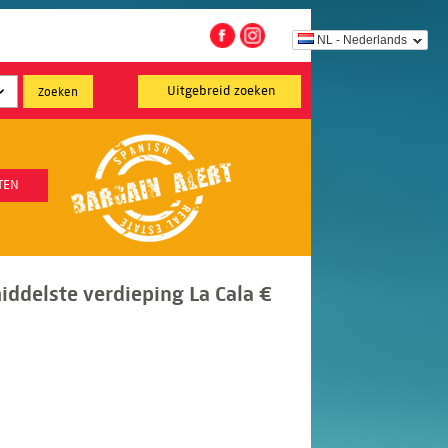
NL - Nederlands
Uitgebreid zoeken
TEN
ddelste verdieping La Cala €