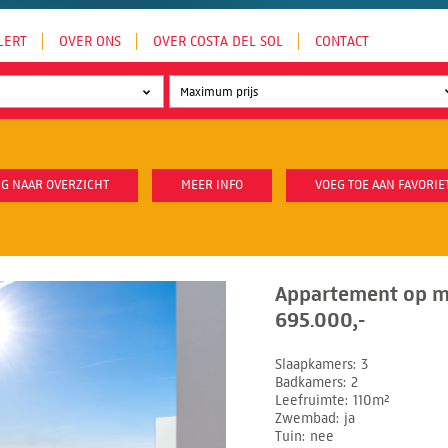
LERT
OVER ONS
OVER COSTA DEL SOL
CONTACT
G NAAR OVERZICHT
MEER INFO
VOEG TOE AAN FAVORIE
Appartement op mi
695.000,-
Slaapkamers
3
Badkamers
2
Leefruimte
110m²
Zwembad
ja
Tuin
nee