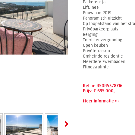
Parkeren
ja
Lift
nee
Bouwjaar
2019
Panoramisch uitzicht
Op loopafstand van het str
Privéparkeerplaats
Berging
Toeristenvergunning
Open keuken
Privéterrassen
Omheinde residentie
Meerdere zwembaden
Fitnessruimte
Ref.nr: RSOR5378716
Prijs: € 695.000,-
Meer informatie ›››