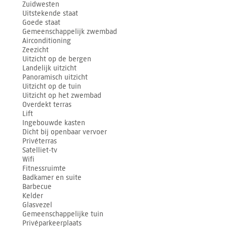
Zuidwesten
Uitstekende staat
Goede staat
Gemeenschappelijk zwembad
Airconditioning
Zeezicht
Uitzicht op de bergen
Landelijk uitzicht
Panoramisch uitzicht
Uitzicht op de tuin
Uitzicht op het zwembad
Overdekt terras
Lift
Ingebouwde kasten
Dicht bij openbaar vervoer
Privéterras
Satelliet-tv
Wifi
Fitnessruimte
Badkamer en suite
Barbecue
Kelder
Glasvezel
Gemeenschappelijke tuin
Privéparkeerplaats