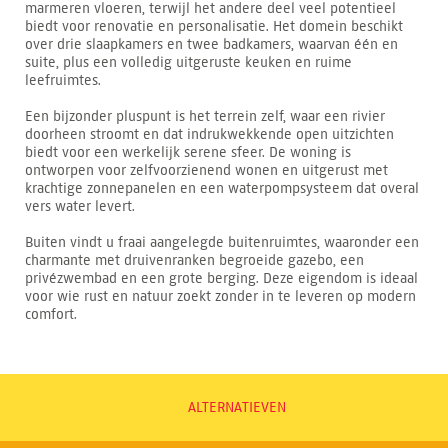
marmeren vloeren, terwijl het andere deel veel potentieel
biedt voor renovatie en personalisatie. Het domein beschikt
over drie slaapkamers en twee badkamers, waarvan één en
suite, plus een volledig uitgeruste keuken en ruime
leefruimtes.
Een bijzonder pluspunt is het terrein zelf, waar een rivier
doorheen stroomt en dat indrukwekkende open uitzichten
biedt voor een werkelijk serene sfeer. De woning is
ontworpen voor zelfvoorzienend wonen en uitgerust met
krachtige zonnepanelen en een waterpompsysteem dat overal
vers water levert.
Buiten vindt u fraai aangelegde buitenruimtes, waaronder een
charmante met druivenranken begroeide gazebo, een
privézwembad en een grote berging. Deze eigendom is ideaal
voor wie rust en natuur zoekt zonder in te leveren op modern
comfort.
ALTERNATIEVEN