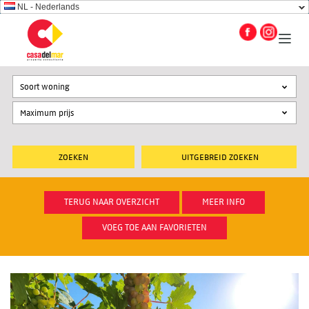
NL - Nederlands
Soort woning
UITGEBREID ZOEKEN
TERUG NAAR OVERZICHT
MEER INFO
VOEG TOE AAN FAVORIETEN