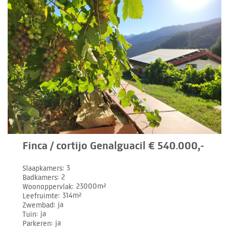
Finca / cortijo Genalguacil € 540.000,-
Slaapkamers
3
Badkamers
2
Woonoppervlak
23000m²
Leefruimte
314m²
Zwembad
ja
Tuin
ja
Parkeren
ja