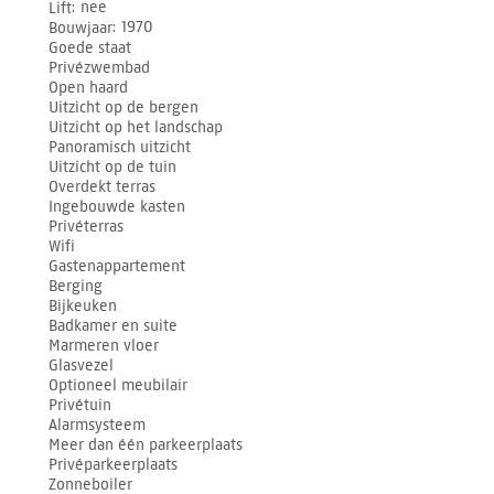
Lift
nee
Bouwjaar
1970
Goede staat
Privézwembad
Open haard
Uitzicht op de bergen
Uitzicht op het landschap
Panoramisch uitzicht
Uitzicht op de tuin
Overdekt terras
Ingebouwde kasten
Privéterras
Wifi
Gastenappartement
Berging
Bijkeuken
Badkamer en suite
Marmeren vloer
Glasvezel
Optioneel meubilair
Privétuin
Alarmsysteem
Meer dan één parkeerplaats
Privéparkeerplaats
Zonneboiler