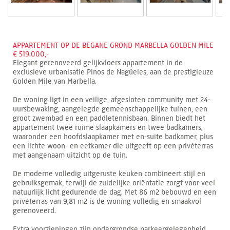
APPARTEMENT OP DE BEGANE GROND MARBELLA GOLDEN MILE
€ 519.000,-
Elegant gerenoveerd gelijkvloers appartement in de
exclusieve urbanisatie Pinos de Nagüeles, aan de prestigieuze
Golden Mile van Marbella.
De woning ligt in een veilige, afgesloten community met 24-
uursbewaking, aangelegde gemeenschappelijke tuinen, een
groot zwembad en een paddletennisbaan. Binnen biedt het
appartement twee ruime slaapkamers en twee badkamers,
waaronder een hoofdslaapkamer met en-suite badkamer, plus
een lichte woon- en eetkamer die uitgeeft op een privéterras
met aangenaam uitzicht op de tuin.
De moderne volledig uitgeruste keuken combineert stijl en
gebruiksgemak, terwijl de zuidelijke oriëntatie zorgt voor veel
natuurlijk licht gedurende de dag. Met 86 m2 bebouwd en een
privéterras van 9,81 m2 is de woning volledig en smaakvol
gerenoveerd.
Extra voorzieningen zijn ondergrondse parkeergelegenheid,