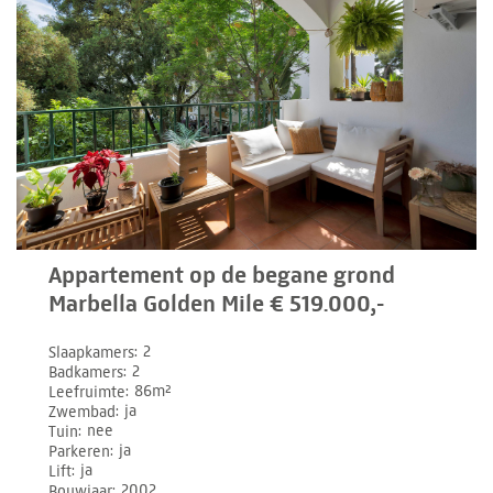
Appartement op de begane grond
Marbella Golden Mile € 519.000,-
Slaapkamers
2
Badkamers
2
Leefruimte
86m²
Zwembad
ja
Tuin
nee
Parkeren
ja
Lift
ja
Bouwjaar
2002