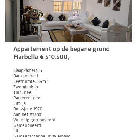
Appartement op de begane grond
Marbella € 510.500,-
Slaapkamers
3
Badkamers
1
Leefruimte
84m²
Zwembad
ja
Tuin
nee
Parkeren
nee
Lift
ja
Bouwjaar
1970
Aan het strand
Volledig gerenoveerd
Gemeubileerd
Lift
Gemeenschappelijk zwembad