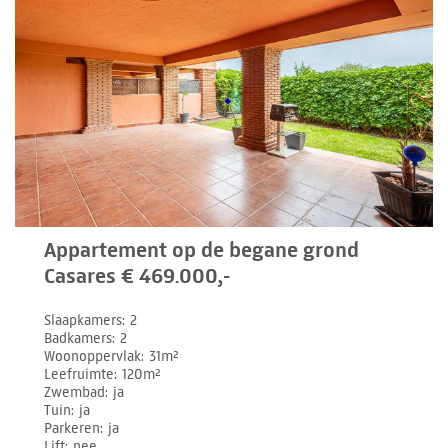
Appartement op de begane grond
Casares € 469.000,-
Slaapkamers
2
Badkamers
2
Woonoppervlak
31m²
Leefruimte
120m²
Zwembad
ja
Tuin
ja
Parkeren
ja
Lift
nee