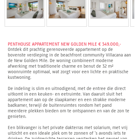
PENTHOUSE APPARTEMENT NEW GOLDEN MILE € 349.000,-
Ontdek dit prachtig gerenoveerde appartement op de
bovenste verdieping in de beachfront community Villacana aan
de New Golden Mile. De woning combineert moderne
afwerking met traditionele charme en benut de 32 m²
woonruimte optimaal, wat zorgt voor een lichte en praktische
kustwoning.
De indeling is slim en uitnodigend, met de entree die direct
uitkomt in een keuken- en eetruimte. Van daaruit sluit het
appartement aan op de slaapkamer en een strakke moderne
badkamer, terwijl de buitenruimtes rondom het pand
meerdere plekken bieden om te ontspannen en van de zon te
genieten.
Een blikvanger is het private dakterras met solarium, met vrij
uitzicht en een ideale plek om te zonnen of ’s avonds iets te
drinken. De zuidgerichte terrassen versterken het gevoel van