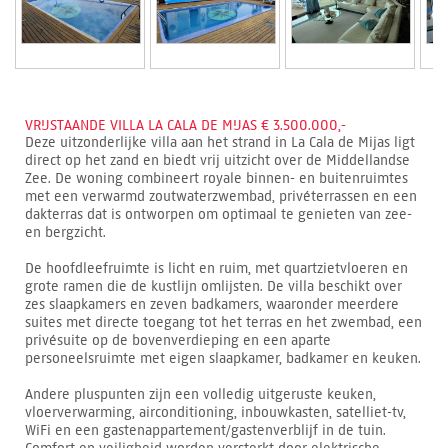
VRIJSTAANDE VILLA LA CALA DE MIJAS € 3.500.000,-
Deze uitzonderlijke villa aan het strand in La Cala de Mijas ligt
direct op het zand en biedt vrij uitzicht over de Middellandse
Zee. De woning combineert royale binnen- en buitenruimtes
met een verwarmd zoutwaterzwembad, privéterrassen en een
dakterras dat is ontworpen om optimaal te genieten van zee-
en bergzicht.
De hoofdleefruimte is licht en ruim, met quartzietvloeren en
grote ramen die de kustlijn omlijsten. De villa beschikt over
zes slaapkamers en zeven badkamers, waaronder meerdere
suites met directe toegang tot het terras en het zwembad, een
privésuite op de bovenverdieping en een aparte
personeelsruimte met eigen slaapkamer, badkamer en keuken.
Andere pluspunten zijn een volledig uitgeruste keuken,
vloerverwarming, airconditioning, inbouwkasten, satelliet-tv,
WiFi en een gastenappartement/gastenverblijf in de tuin.