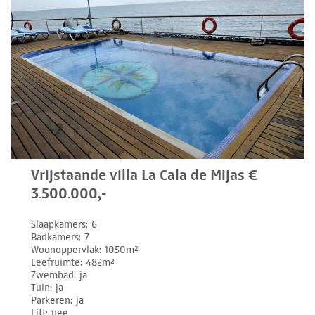
Vrijstaande villa La Cala de Mijas €
3.500.000,-
Slaapkamers
6
Badkamers
7
Woonoppervlak
1050m²
Leefruimte
482m²
Zwembad
ja
Tuin
ja
Parkeren
ja
Lift
nee