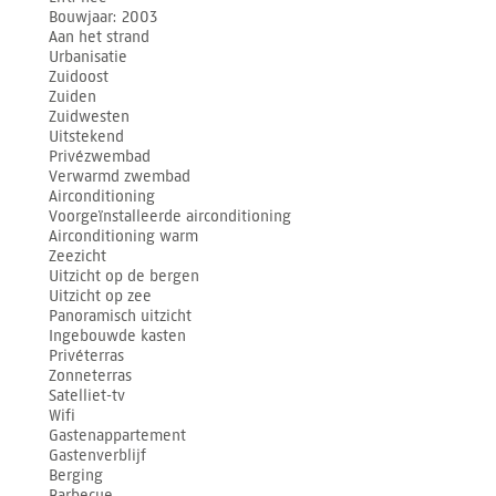
Bouwjaar
2003
Aan het strand
Urbanisatie
Zuidoost
Zuiden
Zuidwesten
Uitstekend
Privézwembad
Verwarmd zwembad
Airconditioning
Voorgeïnstalleerde airconditioning
Airconditioning warm
Zeezicht
Uitzicht op de bergen
Uitzicht op zee
Panoramisch uitzicht
Ingebouwde kasten
Privéterras
Zonneterras
Satelliet-tv
Wifi
Gastenappartement
Gastenverblijf
Berging
Barbecue