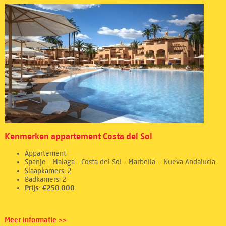
Kenmerken appartement Costa del Sol
Appartement
Spanje - Malaga - Costa del Sol - Marbella – Nueva Andalucia
Slaapkamers: 2
Badkamers: 2
Prijs: €250.000
Meer informatie >>