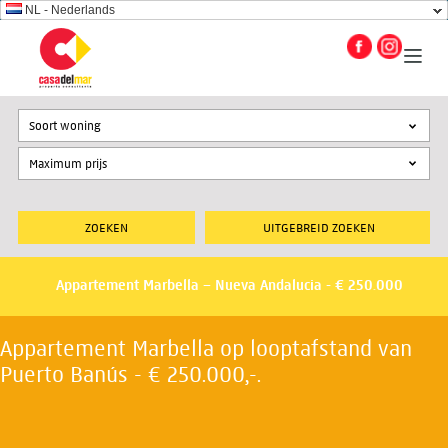
NL - Nederlands
Soort woning
UITGEBREID ZOEKEN
Appartement Marbella – Nueva Andalucia - € 250.000
Appartement Marbella op looptafstand van
Puerto Banús - € 250.000,-.