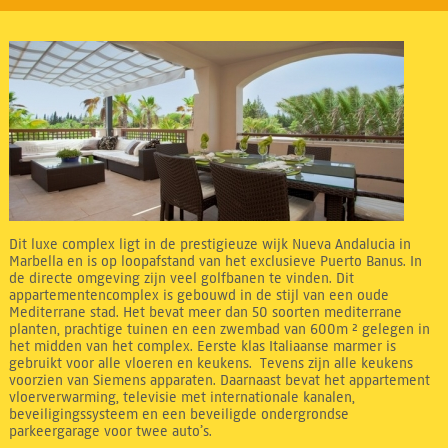
Dit luxe complex ligt in de prestigieuze wijk Nueva Andalucia in
Marbella en is op loopafstand van het exclusieve Puerto Banus. In
de directe omgeving zijn veel golfbanen te vinden. Dit
appartementencomplex is gebouwd in de stijl van een oude
Mediterrane stad. Het bevat meer dan 50 soorten mediterrane
planten, prachtige tuinen en een zwembad van 600m ² gelegen in
het midden van het complex. Eerste klas Italiaanse marmer is
gebruikt voor alle vloeren en keukens. Tevens zijn alle keukens
voorzien van Siemens apparaten. Daarnaast bevat het appartement
vloerverwarming, televisie met internationale kanalen,
beveiligingssysteem en een beveiligde ondergrondse
parkeergarage voor twee auto’s.