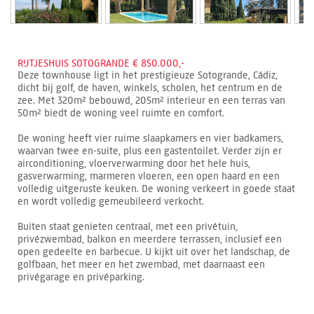
RIJTJESHUIS SOTOGRANDE € 850.000,-
Deze townhouse ligt in het prestigieuze Sotogrande, Cádiz,
dicht bij golf, de haven, winkels, scholen, het centrum en de
zee. Met 320m² bebouwd, 205m² interieur en een terras van
50m² biedt de woning veel ruimte en comfort.
De woning heeft vier ruime slaapkamers en vier badkamers,
waarvan twee en-suite, plus een gastentoilet. Verder zijn er
airconditioning, vloerverwarming door het hele huis,
gasverwarming, marmeren vloeren, een open haard en een
volledig uitgeruste keuken. De woning verkeert in goede staat
en wordt volledig gemeubileerd verkocht.
Buiten staat genieten centraal, met een privétuin,
privézwembad, balkon en meerdere terrassen, inclusief een
open gedeelte en barbecue. U kijkt uit over het landschap, de
golfbaan, het meer en het zwembad, met daarnaast een
privégarage en privéparking.