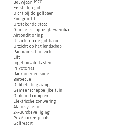
Bouwjaar
1970
Eerste lijn golf
Dicht bij de golfbaan
Zuidgericht
Uitstekende staat
Gemeenschappelijk zwembad
Airconditioning
Uitzicht op de golfbaan
Uitzicht op het landschap
Panoramisch uitzicht
Lift
Ingebouwde kasten
Privéterras
Badkamer en suite
Barbecue
Dubbele beglazing
Gemeenschappelijke tuin
Omheind complex
Elektrische zonwering
Alarmsysteem
24-uursbeveiliging
Privéparkeerplaats
Golfresort