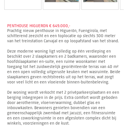
PENTHOUSE HIGUERON € 649.000,-
Prachtig nieuw penthouse in Higuerón, Fuengirola, met
schitterend zeezicht en een toplocatie op slechts 300 meter
van het treinstation Carvajal en op loopafstand van het strand.
Deze moderne woning ligt volledig op één verdieping en
beschikt over 2 slaapkamers en 2 badkamers, waaronder een
hoofdslaapkamer en-suite, een ruime woonkamer met
toegang tot het zuidwestelijk georiënteerde terras van 40 m²
en een open volledig uitgeruste keuken met wasruimte. Beide
slaapkamers geven rechtstreeks uit op het terras, wat zorgt
voor veel licht en een vloeiende binnen-buitenbeleving.
De woning wordt verkocht met 2 privéparkeerplaatsen en een
berging inbegrepen in de prijs. Extra comfort wordt geboden
door aerothermie, vloerverwarming, dubbel glas en
inbouwkasten. Bewoners genieten bovendien van een
gemeenschappelijk zwembad met jacuzzi, een fitnessruimte
en een coworkingruimte in een afgesloten complex dicht bij
winkels, voorzieningen en de kust.