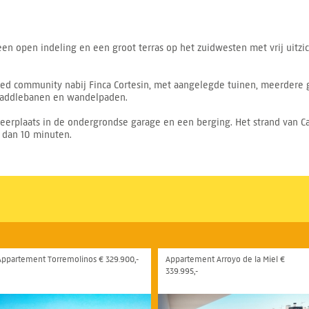
 een open indeling en een groot terras op het zuidwesten met vrij uit
ted community nabij Finca Cortesin, met aangelegde tuinen, meerde
paddlebanen en wandelpaden.
erplaats in de ondergrondse garage en een berging. Het strand van Ca
 dan 10 minuten.
Appartement Torremolinos € 329.900,-
Appartement Arroyo de la Miel €
339.995,-