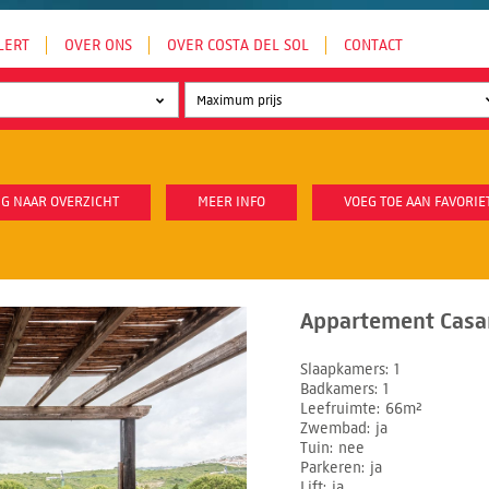
LERT
OVER ONS
OVER COSTA DEL SOL
CONTACT
G NAAR OVERZICHT
MEER INFO
VOEG TOE AAN FAVORIE
Appartement Casar
Slaapkamers
1
Badkamers
1
Leefruimte
66m²
Zwembad
ja
Tuin
nee
Parkeren
ja
Lift
ja