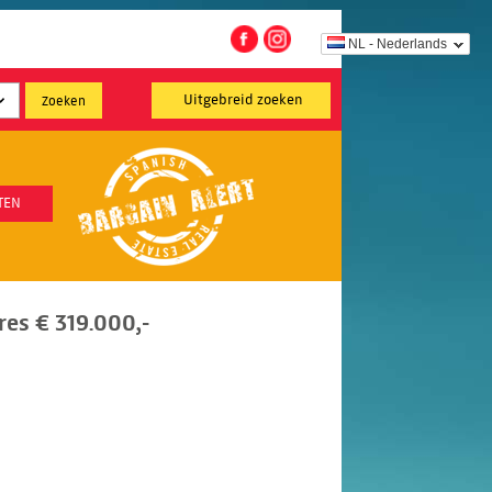
NL - Nederlands
Uitgebreid zoeken
TEN
es € 319.000,-