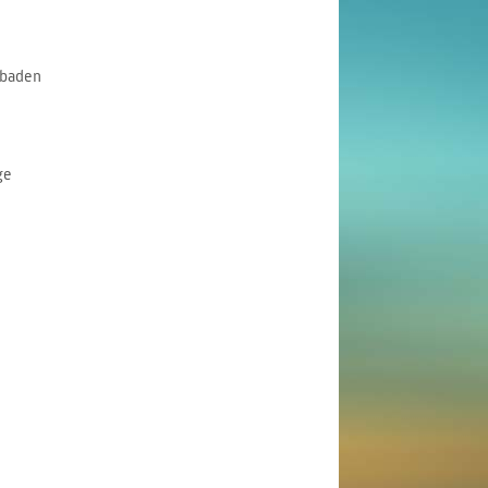
mbaden
ge