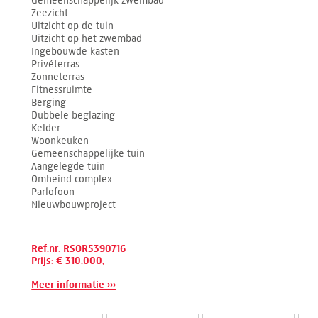
Gemeenschappelijk zwembad
Zeezicht
Uitzicht op de tuin
Uitzicht op het zwembad
Ingebouwde kasten
Privéterras
Zonneterras
Fitnessruimte
Berging
Dubbele beglazing
Kelder
Woonkeuken
Gemeenschappelijke tuin
Aangelegde tuin
Omheind complex
Parlofoon
Nieuwbouwproject
Ref.nr: RSOR5390716
Prijs: € 310.000,-
Meer informatie ›››