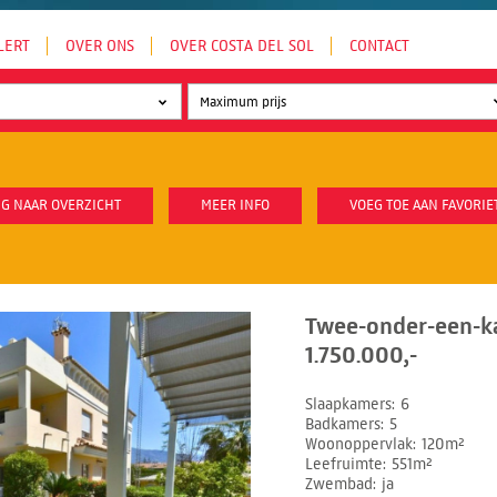
LERT
OVER ONS
OVER COSTA DEL SOL
CONTACT
G NAAR OVERZICHT
MEER INFO
VOEG TOE AAN FAVORIE
Twee-onder-een-k
1.750.000,-
Slaapkamers
6
Badkamers
5
Woonoppervlak
120m²
Leefruimte
551m²
Zwembad
ja