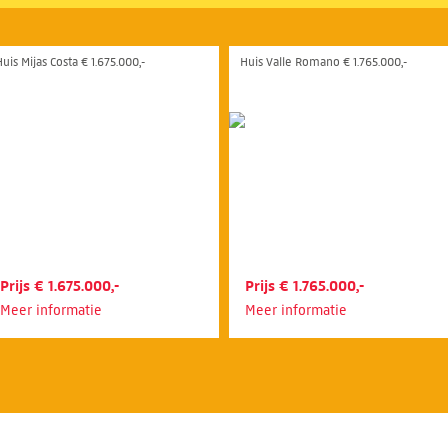
uis Mijas Costa € 1.675.000,-
Huis Valle Romano € 1.765.000,-
Prijs € 1.675.000,-
Prijs € 1.765.000,-
Meer informatie
Meer informatie