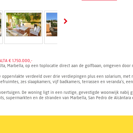
A € 1.750.000,-
ta, Marbella, op een toplocatie direct aan de golfbaan, omgeven door na
pervlakte verdeeld over drie verdiepingen plus een solarium, met ru
eefruimtes, zes slaapkamers, vijf badkamers, terrassen en veranda’s, 
voertuigen. De woning ligt in een rustige, gevestigde woonwijk nabij 
nts, supermarkten en de stranden van Marbella, San Pedro de Alcántara 