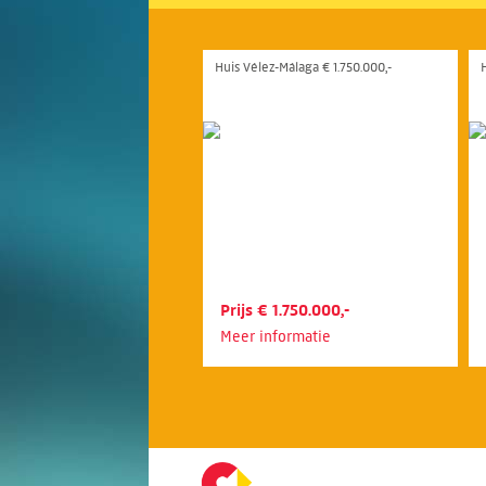
Huis Vélez-Málaga € 1.750.000,-
H
Prijs € 1.750.000,-
Meer informatie