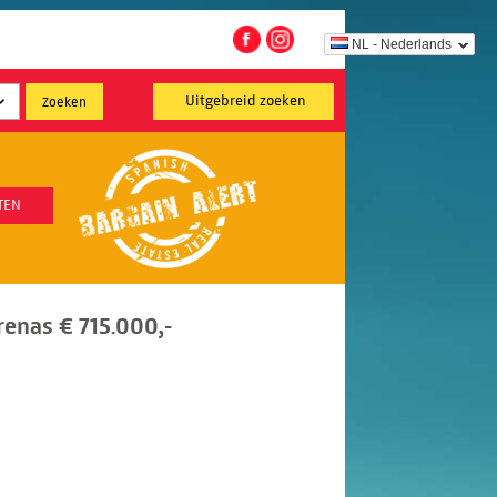
NL - Nederlands
Uitgebreid zoeken
TEN
Arenas € 715.000,-