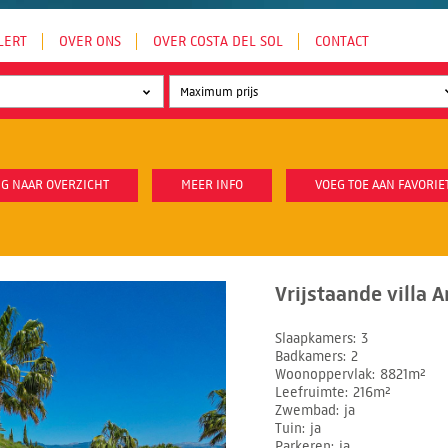
LERT
OVER ONS
OVER COSTA DEL SOL
CONTACT
G NAAR OVERZICHT
MEER INFO
VOEG TOE AAN FAVORIE
Vrijstaande villa 
Slaapkamers
3
Badkamers
2
Woonoppervlak
8821m²
Leefruimte
216m²
Zwembad
ja
Tuin
ja
Parkeren
ja