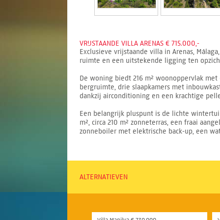
VRIJSTAANDE VILLA ARENAS € 715.000,-
Exclusieve vrijstaande villa in Arenas, Málag
ruimte en een uitstekende ligging ten opzich
De woning biedt 216 m² woonoppervlak met e
bergruimte, drie slaapkamers met inbouwkast
dankzij airconditioning en een krachtige pell
Een belangrijk pluspunt is de lichte wintert
m², circa 210 m² zonneterras, een fraai aang
zonneboiler met elektrische back-up, een wat
ALTERNATIEVEN
Villa Manilva € 730.000,-