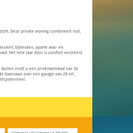
zicht. Deze private woning combineert rust,
euken, bijkeuken, aparte was- en
wd. Het hele jaar door is comfort verzekerd
e. Buiten vindt u een privézwembad van 36
ikt daarnaast over een garage van 28 m²,
ntspotentieel.
Vrijstaande villa Estepona € 795.000,-