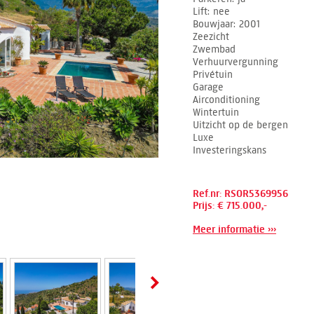
Lift
nee
Bouwjaar
2001
Zeezicht
Zwembad
Verhuurvergunning
Privétuin
Garage
Airconditioning
Wintertuin
Uitzicht op de bergen
Luxe
Investeringskans
Ref.nr: RSOR5369956
Prijs: € 715.000,-
Meer informatie ›››