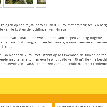
a, gelegen op een royaal perceel van 8.821 m² met prachtig zee- en berg
te van de kust en de luchthaven van Málaga.
en ontvangsthal, ruime woon- en eetkamer, open volledig uitgeruste k
en en airconditioning, en twee badkamers, waarvan één recent vernieu
etkachel.
uin van meer dan 33 m², met uitzicht op het zwembad, de tuin en de ze
elegde mediterrane tuin en een beschut patio van 30 m². De villa besch
erreservoir van 14.000 liter en een verhuurlicentie met sterk rendeme
Villa Los Hidalgos, Manilva € 730.000,-
Vrijstaande villa Estepona € 695.000,-