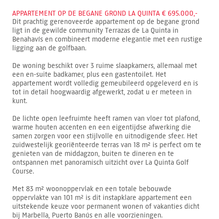
APPARTEMENT OP DE BEGANE GROND LA QUINTA € 695.000,-
Dit prachtig gerenoveerde appartement op de begane grond
ligt in de gewilde community Terrazas de La Quinta in
Benahavís en combineert moderne elegantie met een rustige
ligging aan de golfbaan.
De woning beschikt over 3 ruime slaapkamers, allemaal met
een en-suite badkamer, plus een gastentoilet. Het
appartement wordt volledig gemeubileerd opgeleverd en is
tot in detail hoogwaardig afgewerkt, zodat u er meteen in
kunt.
De lichte open leefruimte heeft ramen van vloer tot plafond,
warme houten accenten en een eigentijdse afwerking die
samen zorgen voor een stijlvolle en uitnodigende sfeer. Het
zuidwestelijk georiënteerde terras van 18 m² is perfect om te
genieten van de middagzon, buiten te dineren en te
ontspannen met panoramisch uitzicht over La Quinta Golf
Course.
Met 83 m² woonoppervlak en een totale bebouwde
oppervlakte van 101 m² is dit instapklare appartement een
uitstekende keuze voor permanent wonen of vakanties dicht
bij Marbella, Puerto Banús en alle voorzieningen.