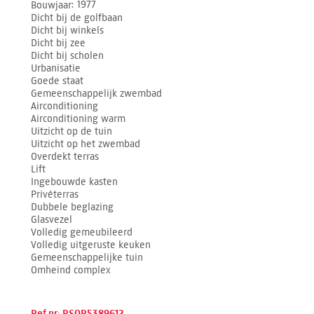
Bouwjaar
1977
Dicht bij de golfbaan
Dicht bij winkels
Dicht bij zee
Dicht bij scholen
Urbanisatie
Goede staat
Gemeenschappelijk zwembad
Airconditioning
Airconditioning warm
Uitzicht op de tuin
Uitzicht op het zwembad
Overdekt terras
Lift
Ingebouwde kasten
Privéterras
Dubbele beglazing
Glasvezel
Volledig gemeubileerd
Volledig uitgeruste keuken
Gemeenschappelijke tuin
Omheind complex
Ref.nr: RSOR5389612