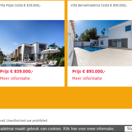
illa Mijas Costa € 839.000,-
Villa Benalmadena Costa € 895.000,-
Prijs € 839.000,-
Prijs € 895.000,-
Meer informatie
Meer informatie
ved. Unauthorized use prohibited.
adelmar maakt gebruik van cookies. Klik hier voor meer informatie.
Sl