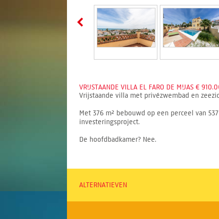
VRIJSTAANDE VILLA EL FARO DE MIJAS € 910.0
Vrijstaande villa met privézwembad en zeezic
Met 376 m² bebouwd op een perceel van 537 m²
investeringsproject.
De hoofdbadkamer? Nee.
ALTERNATIEVEN