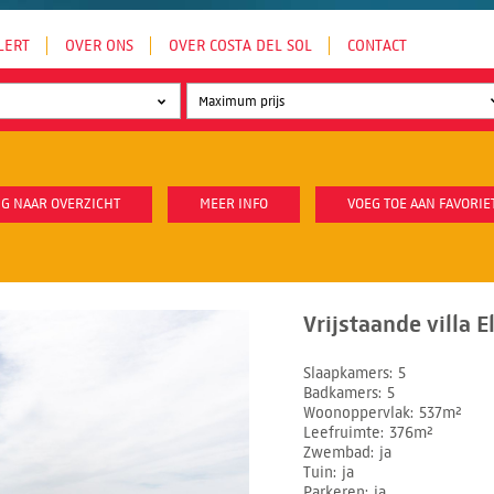
LERT
OVER ONS
OVER COSTA DEL SOL
CONTACT
G NAAR OVERZICHT
MEER INFO
VOEG TOE AAN FAVORIE
Vrijstaande villa E
Slaapkamers
5
Badkamers
5
Woonoppervlak
537m²
Leefruimte
376m²
Zwembad
ja
Tuin
ja
Parkeren
ja