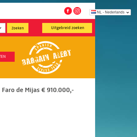
NL - Nederlands
Uitgebreid zoeken
TEN
l Faro de Mijas € 910.000,-