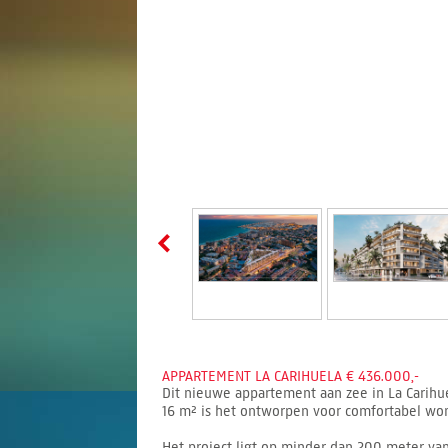
APPARTEMENT LA CARIHUELA € 436.000,-
Dit nieuwe appartement aan zee in La Carihue
16 m² is het ontworpen voor comfortabel won
Het project ligt op minder dan 200 meter van