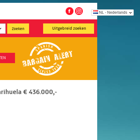
NL - Nederlands
Uitgebreid zoeken
TEN
rihuela € 436.000,-