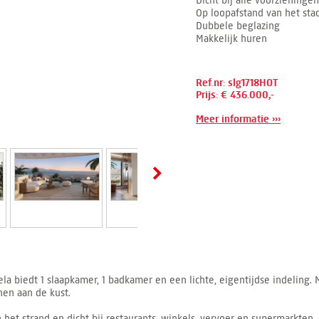
Dicht bij alle voorzieningen
Op loopafstand van het st
Dubbele beglazing
Makkelijk huren
Ref.nr: slg1718HOT
Prijs: € 436.000,-
Meer informatie ›››
la biedt 1 slaapkamer, 1 badkamer en een lichte, eigentijdse indeling
en aan de kust.
 het strand en dicht bij restaurants, winkels, vervoer en supermarkten