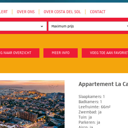
LERT
OVER ONS
OVER COSTA DEL SOL
CONTACT
G NAAR OVERZICHT
MEER INFO
VOEG TOE AAN FAVORIE
Appartement La Ca
Slaapkamers
1
Badkamers
1
Leefruimte
66m²
Zwembad
ja
Tuin
ja
Parkeren
ja
Airco
ja