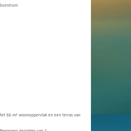
adscentrum
. Met 66 m² woonoppervlak en een terras van
. Bewoners genieten van 2