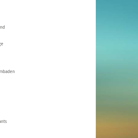
and
ge
embaden
ants