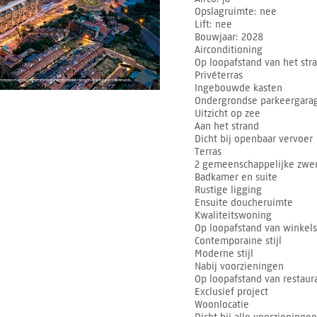
Opslagruimte
nee
Lift
nee
Bouwjaar
2028
Airconditioning
Op loopafstand van het str
Privéterras
Ingebouwde kasten
Ondergrondse parkeergara
Uitzicht op zee
Aan het strand
Dicht bij openbaar vervoer
Terras
2 gemeenschappelijke zw
Badkamer en suite
Rustige ligging
Ensuite doucheruimte
Kwaliteitswoning
Op loopafstand van winkels
Contemporaine stijl
Moderne stijl
Nabij voorzieningen
Op loopafstand van restaur
Exclusief project
Woonlocatie