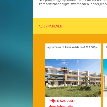
gemeenschappelijke zwembaden, ondergrondse
ALTERNATIEVEN
Appartement Benalmádena € 525.000,-
Prijs € 525.000,-
Meer informatie