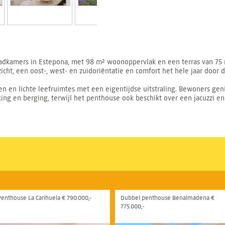
dkamers in Estepona, met 98 m² woonoppervlak en een terras van 75 
icht, een oost-, west- en zuidoriëntatie en comfort het hele jaar door 
en en lichte leefruimtes met een eigentijdse uitstraling. Bewoners g
ing en berging, terwijl het penthouse ook beschikt over een jacuzzi e
Penthouse La Carihuela € 790.000,-
Dubbel penthouse Benalmádena €
775.000,-