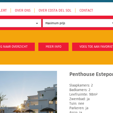
LERT
OVER ONS
OVER COSTA DEL SOL
CONTACT
G NAAR OVERZICHT
MEER INFO
VOEG TOE AAN FAVORIE
Penthouse Estepon
Slaapkamers
2
Badkamers
2
Leefruimte
98m²
Zwembad
ja
Tuin
nee
Parkeren
ja
Airco
ja