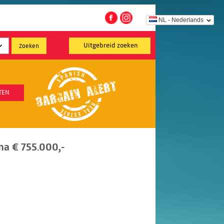
NL - Nederlands
Uitgebreid zoeken
TEN
a € 755.000,-