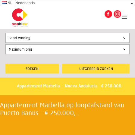
NL - Nederlands
Soort woning
UITGEBREID ZOEKEN
Appartement Marbella – Nueva Andalucia - € 250.000
Appartement Marbella op looptafstand van
Puerto Banús - € 250.000,-.