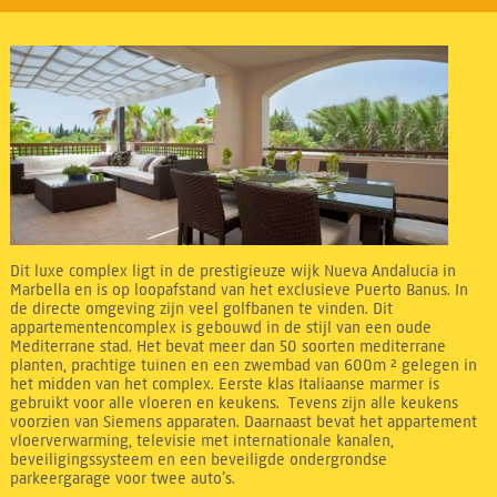
Dit luxe complex ligt in de prestigieuze wijk Nueva Andalucia in
Marbella en is op loopafstand van het exclusieve Puerto Banus. In
de directe omgeving zijn veel golfbanen te vinden. Dit
appartementencomplex is gebouwd in de stijl van een oude
Mediterrane stad. Het bevat meer dan 50 soorten mediterrane
planten, prachtige tuinen en een zwembad van 600m ² gelegen in
het midden van het complex. Eerste klas Italiaanse marmer is
gebruikt voor alle vloeren en keukens. Tevens zijn alle keukens
voorzien van Siemens apparaten. Daarnaast bevat het appartement
vloerverwarming, televisie met internationale kanalen,
beveiligingssysteem en een beveiligde ondergrondse
parkeergarage voor twee auto’s.