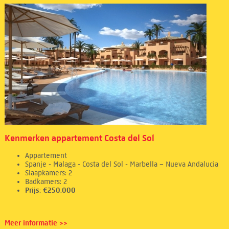
Kenmerken appartement Costa del Sol
Appartement
Spanje - Malaga - Costa del Sol - Marbella – Nueva Andalucia
Slaapkamers: 2
Badkamers: 2
Prijs: €250.000
Meer informatie >>