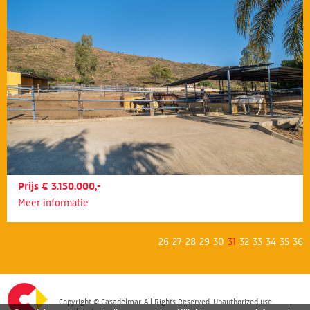
Prijs € 3.150.000,-
Meer informatie
26
27
28
29
30
31
32
33
34
35
36
Copyright © Casadelmar. All Rights Reserved. Unauthorized use