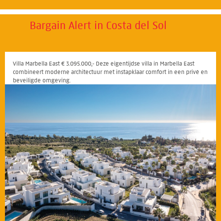
Bargain Alert in Costa del Sol
Villa Marbella East € 3.095.000,- Deze eigentijdse villa in Marbella East
combineert moderne architectuur met instapklaar comfort in een privé en
beveiligde omgeving.
26
27
28
29
30
31
32
33
34
35
36