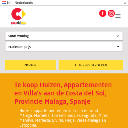
NL - Nederlands
Soort woning
UITGEBREID ZOEKEN
Te koop Huizen, Appartementen
en Villa's aan de Costa del Sol,
Provincie Malaga, Spanje
Huizen, appartementen en villa's in en rond
Málaga, Marbella, Torremolinos, Fuengirola, Mijas,
Manilva, Marbesa, Elviria, Nerja, Vélez-Málaga en
Estepona.