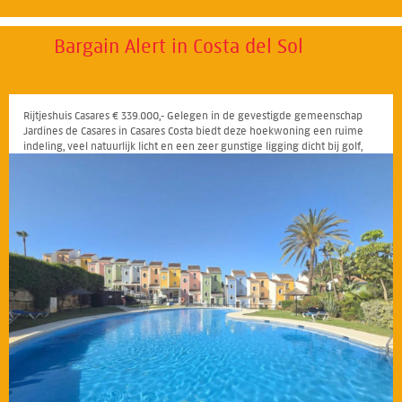
Bargain Alert in Costa del Sol
Rijtjeshuis Casares € 339.000,- Gelegen in de gevestigde gemeenschap
Jardines de Casares in Casares Costa biedt deze hoekwoning een ruime
indeling, veel natuurlijk licht en een zeer gunstige ligging dicht bij golf,
stranden en Puerto de la Duquesa
20
21
22
23
24
25
26
27
28
29
30