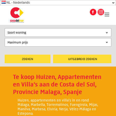
NL - Nederlands
Soort woning
UITGEBREID ZOEKEN
Te koop Huizen, Appartementen
en Villa's aan de Costa del Sol,
Provincie Malaga, Spanje
Huizen, appartementen en villa's in en rond
Málaga, Marbella, Torremolinos, Fuengirola, Mijas,
Manilva, Marbesa, Elviria, Nerja, Vélez-Málaga en
Estepona.