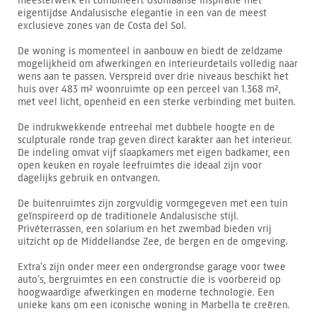
meesterwerk en combineert Usoniaanse inspiratie met
eigentijdse Andalusische elegantie in een van de meest
exclusieve zones van de Costa del Sol.
De woning is momenteel in aanbouw en biedt de zeldzame
mogelijkheid om afwerkingen en interieurdetails volledig naar
wens aan te passen. Verspreid over drie niveaus beschikt het
huis over 483 m² woonruimte op een perceel van 1.368 m²,
met veel licht, openheid en een sterke verbinding met buiten.
De indrukwekkende entreehal met dubbele hoogte en de
sculpturale ronde trap geven direct karakter aan het interieur.
De indeling omvat vijf slaapkamers met eigen badkamer, een
open keuken en royale leefruimtes die ideaal zijn voor
dagelijks gebruik en ontvangen.
De buitenruimtes zijn zorgvuldig vormgegeven met een tuin
geïnspireerd op de traditionele Andalusische stijl.
Privéterrassen, een solarium en het zwembad bieden vrij
uitzicht op de Middellandse Zee, de bergen en de omgeving.
Extra’s zijn onder meer een ondergrondse garage voor twee
auto’s, bergruimtes en een constructie die is voorbereid op
hoogwaardige afwerkingen en moderne technologie. Een
unieke kans om een iconische woning in Marbella te creëren.