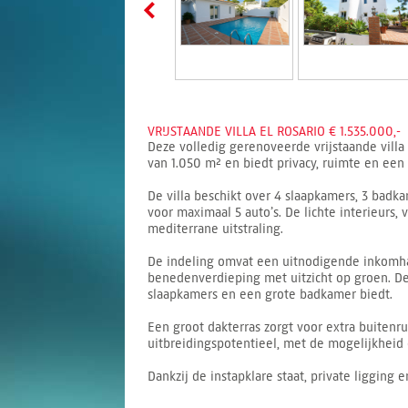
VRIJSTAANDE VILLA EL ROSARIO € 1.535.000,-
Deze volledig gerenoveerde vrijstaande villa
van 1.050 m² en biedt privacy, ruimte en een
De villa beschikt over 4 slaapkamers, 3 bad
voor maximaal 5 auto’s. De lichte interieurs
mediterrane uitstraling.
De indeling omvat een uitnodigende inkomha
benedenverdieping met uitzicht op groen. De
slaapkamers en een grote badkamer biedt.
Een groot dakterras zorgt voor extra buitenr
uitbreidingspotentieel, met de mogelijkheid 
Dankzij de instapklare staat, private ligging