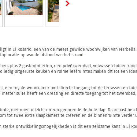
 ligt in El Rosario, een van de meest gewilde woonwijken van Marbella
 toplocatie op wandelafstand van het strand.
kamers plus 2 gastentoiletten, een privézwembad, volwassen tuinen ro
, volledig uitgeruste keuken en ruime leefruimtes maken dit tot een id
l, een royale woonkamer met directe toegang tot de terrassen en tui
 master suite heeft een dressing en directe toegang tot het zwembad,
uimte, met open uitzicht en zon gedurende de hele dag. Daarnaast besch
om tot twee extra slaapkamers te creëren en de binnenruimte verder ui
 en sterke ontwikkelingsmogelijkheden is dit een zeldzame kans in El Ros