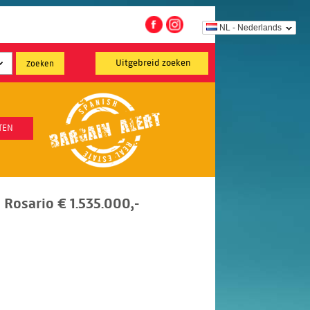
NL - Nederlands
Uitgebreid zoeken
TEN
l Rosario € 1.535.000,-