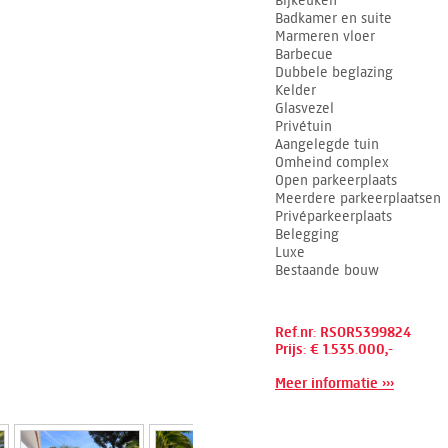
Bijkeuken
Badkamer en suite
Marmeren vloer
Barbecue
Dubbele beglazing
Kelder
Glasvezel
Privétuin
Aangelegde tuin
Omheind complex
Open parkeerplaats
Meerdere parkeerplaatsen
Privéparkeerplaats
Belegging
Luxe
Bestaande bouw
Ref.nr: RSOR5399824
Prijs: € 1.535.000,-
Meer informatie ›››