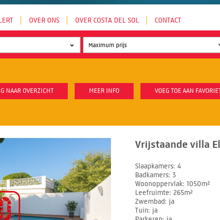
LERT
OVER ONS
OVER COSTA DEL SOL
CONTACT
G NAAR OVERZICHT
MEER INFO
VOEG TOE AAN FAVORIE
Vrijstaande villa E
Slaapkamers
4
Badkamers
3
Woonoppervlak
1050m²
Leefruimte
265m²
Zwembad
ja
Tuin
ja
Parkeren
ja