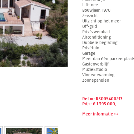
Lift
nee
Bouwjaar
1970
Zeezicht
Uitzicht op het meer
Off-grid
Privézwembad
Airconditioning
Dubbele beglazing
Privétuin
Garage
Meer dan één parkeerplaat
Gastenverblijf
Muziekstudio
Vloerverwarming
Zonnepanelen
Ref.nr: RSOR5400217
Prijs: € 1.395.000,-
Meer informatie ›››