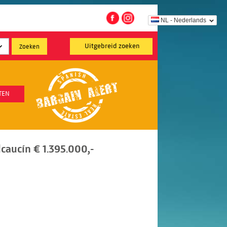
NL - Nederlands
Uitgebreid zoeken
TEN
lcaucín € 1.395.000,-