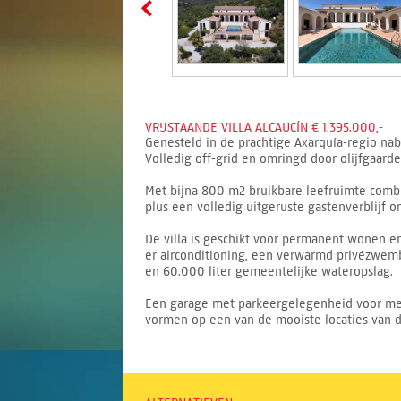
VRIJSTAANDE VILLA ALCAUCÍN € 1.395.000,-
Genesteld in de prachtige Axarquía-regio nabi
Volledig off-grid en omringd door olijfgaar
Met bijna 800 m2 bruikbare leefruimte combi
plus een volledig uitgeruste gastenverblijf 
De villa is geschikt voor permanent wonen e
er airconditioning, een verwarmd privézwemb
en 60.000 liter gemeentelijke wateropslag.
Een garage met parkeergelegenheid voor meer
vormen op een van de mooiste locaties van de