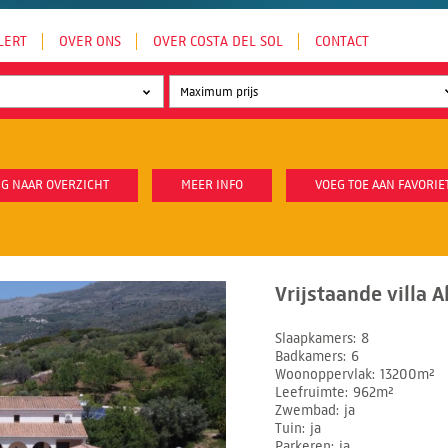
LERT
OVER ONS
OVER COSTA DEL SOL
CONTACT
G NAAR OVERZICHT
MEER INFO
VOEG TOE AAN FAVORIE
Vrijstaande villa A
Slaapkamers
8
Badkamers
6
Woonoppervlak
13200m²
Leefruimte
962m²
Zwembad
ja
Tuin
ja
Parkeren
ja