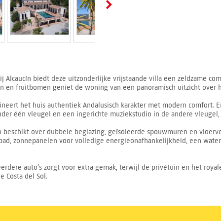
j Alcaucín biedt deze uitzonderlijke vrijstaande villa een zeldzame com
den en fruitbomen geniet de woning van een panoramisch uitzicht over 
neert het huis authentiek Andalusisch karakter met modern comfort. Er
onder één vleugel en een ingerichte muziekstudio in de andere vleugel,
n beschikt over dubbele beglazing, geïsoleerde spouwmuren en vloerv
ad, zonnepanelen voor volledige energieonafhankelijkheid, een water
dere auto’s zorgt voor extra gemak, terwijl de privétuin en het royal
 Costa del Sol.