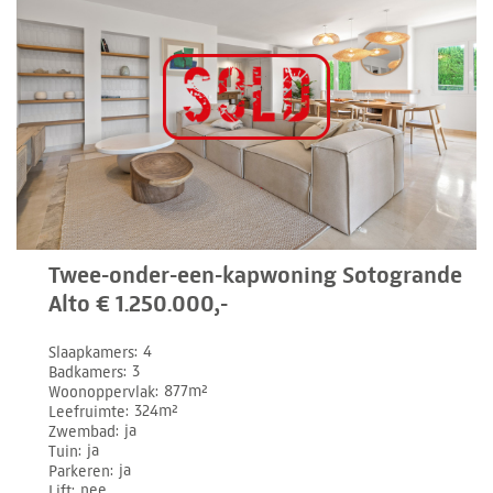
Twee-onder-een-kapwoning Sotogrande
Alto € 1.250.000,-
Slaapkamers
4
Badkamers
3
Woonoppervlak
877m²
Leefruimte
324m²
Zwembad
ja
Tuin
ja
Parkeren
ja
Lift
nee