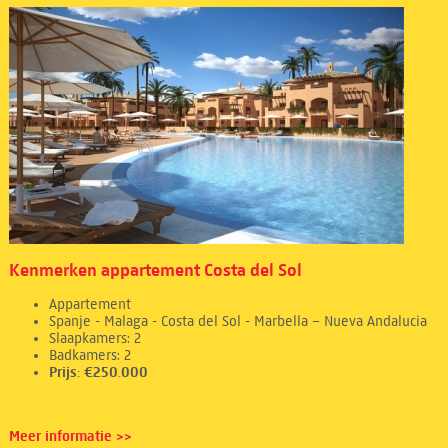
Kenmerken appartement Costa del Sol
Appartement
Spanje - Malaga - Costa del Sol - Marbella – Nueva Andalucia
Slaapkamers: 2
Badkamers: 2
Prijs: €250.000
Meer informatie >>