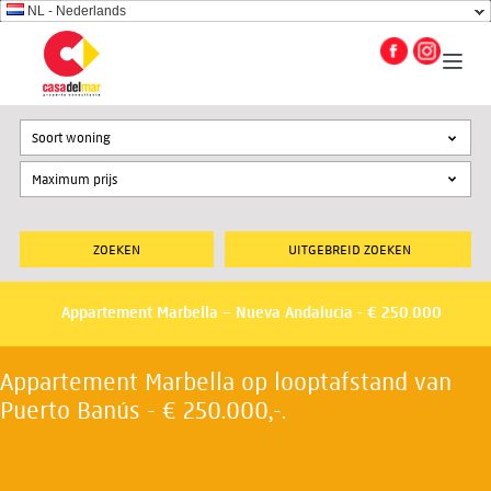
NL - Nederlands
Soort woning
UITGEBREID ZOEKEN
Appartement Marbella – Nueva Andalucia - € 250.000
Appartement Marbella op looptafstand van
Puerto Banús - € 250.000,-.