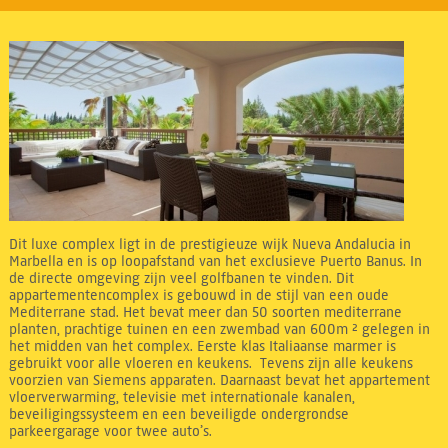
Dit luxe complex ligt in de prestigieuze wijk Nueva Andalucia in
Marbella en is op loopafstand van het exclusieve Puerto Banus. In
de directe omgeving zijn veel golfbanen te vinden. Dit
appartementencomplex is gebouwd in de stijl van een oude
Mediterrane stad. Het bevat meer dan 50 soorten mediterrane
planten, prachtige tuinen en een zwembad van 600m ² gelegen in
het midden van het complex. Eerste klas Italiaanse marmer is
gebruikt voor alle vloeren en keukens. Tevens zijn alle keukens
voorzien van Siemens apparaten. Daarnaast bevat het appartement
vloerverwarming, televisie met internationale kanalen,
beveiligingssysteem en een beveiligde ondergrondse
parkeergarage voor twee auto’s.