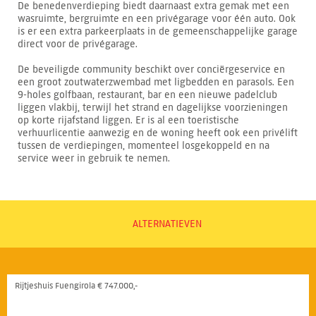
De benedenverdieping biedt daarnaast extra gemak met een
wasruimte, bergruimte en een privégarage voor één auto. Ook
is er een extra parkeerplaats in de gemeenschappelijke garage
direct voor de privégarage.
De beveiligde community beschikt over conciërgeservice en
een groot zoutwaterzwembad met ligbedden en parasols. Een
9-holes golfbaan, restaurant, bar en een nieuwe padelclub
liggen vlakbij, terwijl het strand en dagelijkse voorzieningen
op korte rijafstand liggen. Er is al een toeristische
verhuurlicentie aanwezig en de woning heeft ook een privélift
tussen de verdiepingen, momenteel losgekoppeld en na
service weer in gebruik te nemen.
ALTERNATIEVEN
Rijtjeshuis Fuengirola € 747.000,-