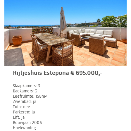
Rijtjeshuis Estepona € 695.000,-
Slaapkamers
3
Badkamers
3
Leefruimte
158m²
Zwembad
ja
Tuin
nee
Parkeren
ja
Lift
ja
Bouwjaar
2006
Hoekwoning