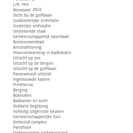
Lift
nee
Bouwjaar
2022
Dicht bij de golfbaan
Zuidoostelijke oriëntatie
Zuidelijke oriëntatie
Uitstekende staat
Gemeenschappelijk zwembad
Binnenzwembad
Airconditioning
Vloerverwarming in badkamers
Uitzicht op zee
Uitzicht op de bergen
Uitzicht op de golfbaan
Panoramisch uitzicht
Ingebouwde kasten
Privéterras
Berging
Bijkeuken
Badkamer en suite
Dubbele beglazing
Volledig uitgeruste keuken
Gemeenschappelijke tuin
Omheind complex
Parlofoon
Ondergrondse parkeergarage