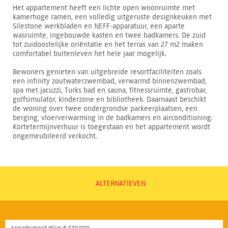
Het appartement heeft een lichte open woonruimte met
kamerhoge ramen, een volledig uitgeruste designkeuken met
Silestone werkbladen en NEFF-apparatuur, een aparte
wasruimte, ingebouwde kasten en twee badkamers. De zuid
tot zuidoostelijke oriëntatie en het terras van 27 m2 maken
comfortabel buitenleven het hele jaar mogelijk.
Bewoners genieten van uitgebreide resortfaciliteiten zoals
een infinity zoutwaterzwembad, verwarmd binnenzwembad,
spa met jacuzzi, Turks bad en sauna, fitnessruimte, gastrobar,
golfsimulator, kinderzone en bibliotheek. Daarnaast beschikt
de woning over twee ondergrondse parkeerplaatsen, een
berging, vloerverwarming in de badkamers en airconditioning.
Kortetermijnverhuur is toegestaan en het appartement wordt
ongemeubileerd verkocht.
ALTERNATIEVEN
Appartement Mijas € 570.000,-