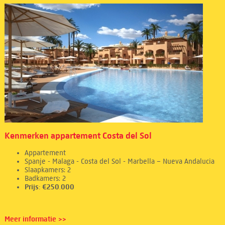
Kenmerken appartement Costa del Sol
Appartement
Spanje - Malaga - Costa del Sol - Marbella – Nueva Andalucia
Slaapkamers: 2
Badkamers: 2
Prijs: €250.000
Meer informatie >>