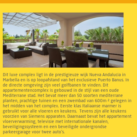
Dit luxe complex ligt in de prestigieuze wijk Nueva Andalucia in
Marbella en is op loopafstand van het exclusieve Puerto Banus. In
de directe omgeving zijn veel golfbanen te vinden. Dit
appartementencomplex is gebouwd in de stijl van een oude
Mediterrane stad. Het bevat meer dan 50 soorten mediterrane
planten, prachtige tuinen en een zwembad van 600m ² gelegen in
het midden van het complex. Eerste klas Italiaanse marmer is
gebruikt voor alle vloeren en keukens. Tevens zijn alle keukens
voorzien van Siemens apparaten. Daarnaast bevat het appartement
vloerverwarming, televisie met internationale kanalen,
beveiligingssysteem en een beveiligde ondergrondse
parkeergarage voor twee auto’s.