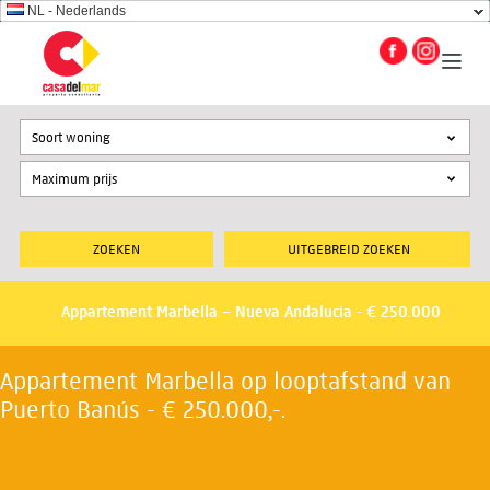
NL - Nederlands
Soort woning
UITGEBREID ZOEKEN
Appartement Marbella – Nueva Andalucia - € 250.000
Appartement Marbella op looptafstand van
Puerto Banús - € 250.000,-.