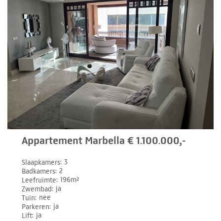
Appartement Marbella € 1.100.000,-
Slaapkamers
3
Badkamers
2
Leefruimte
196m²
Zwembad
ja
Tuin
nee
Parkeren
ja
Lift
ja