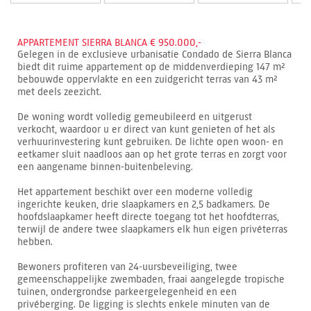
APPARTEMENT SIERRA BLANCA € 950.000,-
Gelegen in de exclusieve urbanisatie Condado de Sierra Blanca
biedt dit ruime appartement op de middenverdieping 147 m²
bebouwde oppervlakte en een zuidgericht terras van 43 m²
met deels zeezicht.
De woning wordt volledig gemeubileerd en uitgerust
verkocht, waardoor u er direct van kunt genieten of het als
verhuurinvestering kunt gebruiken. De lichte open woon- en
eetkamer sluit naadloos aan op het grote terras en zorgt voor
een aangename binnen-buitenbeleving.
Het appartement beschikt over een moderne volledig
ingerichte keuken, drie slaapkamers en 2,5 badkamers. De
hoofdslaapkamer heeft directe toegang tot het hoofdterras,
terwijl de andere twee slaapkamers elk hun eigen privéterras
hebben.
Bewoners profiteren van 24-uursbeveiliging, twee
gemeenschappelijke zwembaden, fraai aangelegde tropische
tuinen, ondergrondse parkeergelegenheid en een
privéberging. De ligging is slechts enkele minuten van de